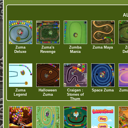
A
Zuma
Zuma's
Zumba
Zuma Maya
Z
Deluxe
Revenge
Mania
De
Zuma
Halloween
Craigen :
Space Zuma
Zum
Legend
Zuma
Stones of
Thum