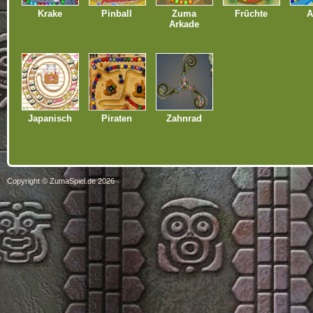
Krake
Pinball
Zuma
Früchte
A
Arkade
Japanisch
Piraten
Zahnrad
Copyright © ZumaSpiel.de 2026