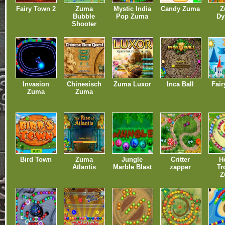
Fairy Town 2
Zuma
Mystic India
Candy Zuma
Z
Bubble
Pop Zuma
Dy
Shooter
Invasion
Chinesisch
Zuma Luxor
Inca Ball
Fai
Zuma
Zuma
Bird Town
Zuma
Jungle
Critter
H
Atlantis
Marble Blast
zapper
Tr
Z